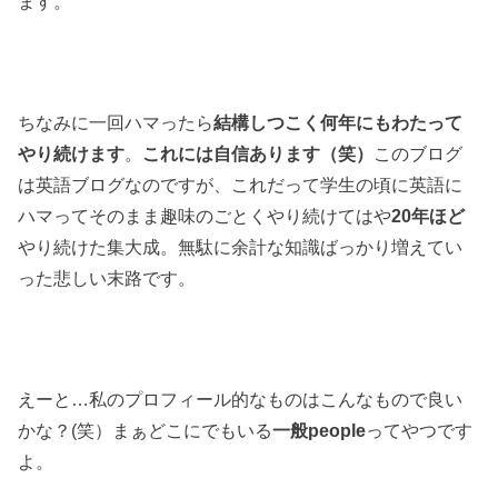
ます。
ちなみに一回ハマったら
結構しつこく何年にもわたって
やり続けます
。
これには自信あります（笑）
このブログ
は英語ブログなのですが、これだって学生の頃に英語に
ハマってそのまま趣味のごとくやり続けてはや
20年ほど
やり続けた集大成。無駄に余計な知識ばっかり増えてい
った悲しい末路です。
えーと…私のプロフィール的なものはこんなもので良い
かな？(笑）まぁどこにでもいる
一般people
ってやつです
よ。