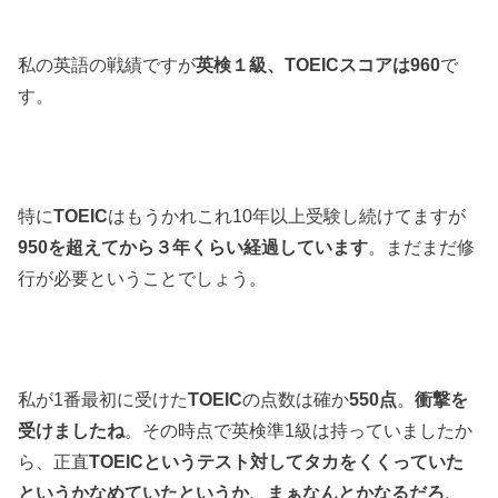
私の英語の戦績ですが
英検１級、TOEICスコアは960
で
す。
特に
TOEIC
はもうかれこれ10年以上受験し続けてますが
950を超えてから３年くらい経過しています
。まだまだ修
行が必要ということでしょう。
私が1番最初に受けた
TOEIC
の点数は確か
550点
。
衝撃を
受けましたね
。その時点で英検準1級は持っていましたか
ら、正直
TOEICというテスト対してタカをくくっていた
というかなめていたというか、まぁなんとかなるだろ、